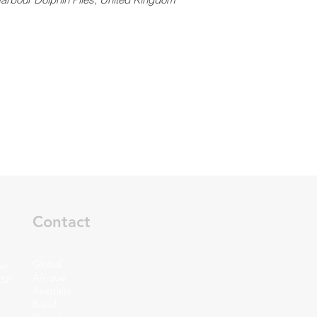
Contact
Global
in
Afrique
 SP
Australie
Brésil