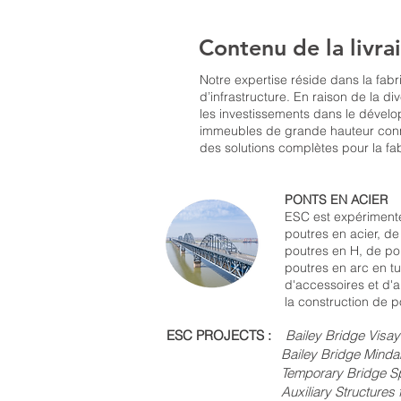
Contenu de la livra
Notre expertise réside dans la fabr
d’infrastructure. En raison de la div
les investissements dans le dévelop
immeubles de grande hauteur conna
des solutions complètes pour la fabri
PONTS EN ACIER
ESC est expérimenté
poutres en acier, d
poutres en H, de pout
poutres en arc en tu
d'accessoires et d'a
la construction de p
ESC PROJECTS :
Bailey Bridge Visay
Bailey Bridge Mindanao, P
Temporary Bridge Spuds, C
Auxiliary Structures for Expr