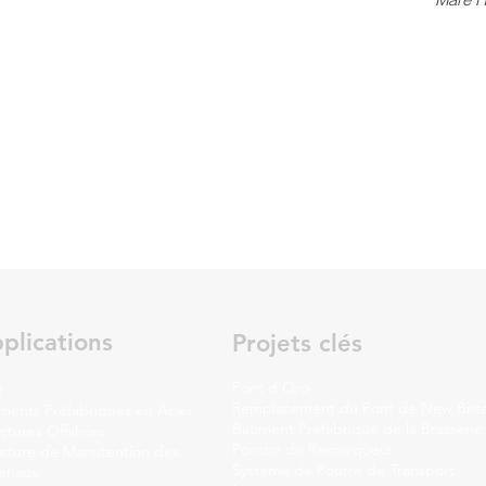
plications
Projets clés
Pont d'Oro
t
Remplacement du Pont de New Brita
iments Préfabriqués en Acier
Bâtiment Préfabriqué de la Brasserie
uctures Offshore
Ponton du Remorqueur
ucture de Manutention des
Système de Poutre de Transport
ériaux