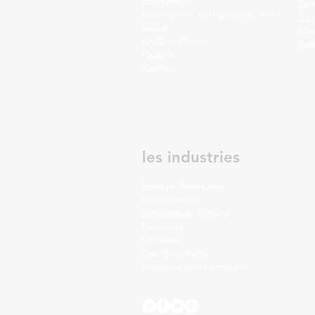
Entreprises
Con
Conception et Ingénierie de la
Équ
Valeur
d'e
CAO et Dessin
Com
Qualité
Contact
les industries
Énergie Alternative
Construction
Exploitation Minière
Nucléaire
Offshore
Gaz de pétrole
Infrastructure ferroviaire