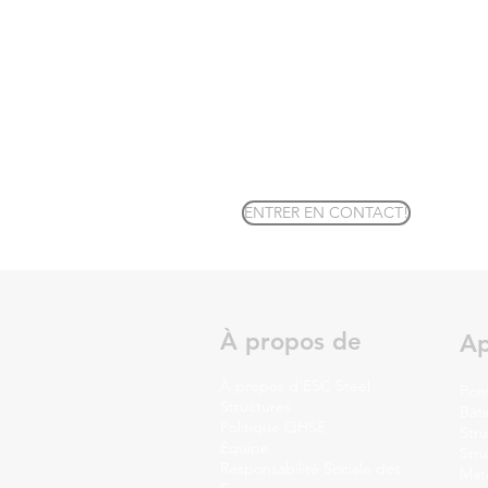
ENTRER EN CONTACT!
À propos de
Ap
À propos d'ESC Steel
Pon
Structures
Bât
Politique QHSE
Str
Équipe
Str
Responsabilité Sociale des
Mat