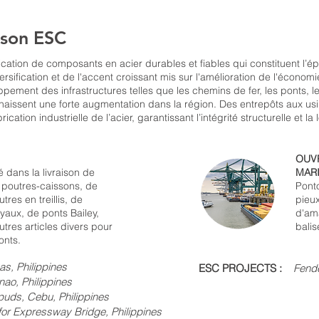
ison ESC
ication de composants en acier durables et fiables qui constituent l’é
ersification et de l'accent croissant mis sur l'amélioration de l'économi
pement des infrastructures telles que les chemins de fer, les ponts, les
issent une forte augmentation dans la région. Des entrepôts aux us
cation industrielle de l’acier, garantissant l’intégrité structurelle et la 
OUV
 dans la livraison de
MAR
e poutres-caissons, de
Pont
res en treillis, de
pieu
yaux, de ponts Bailey,
d'am
utres articles divers pour
balis
onts.
as, Philippines
ESC PROJECTS :
Fende
hilippines
ebu, Philippines
essway Bridge, Philippines