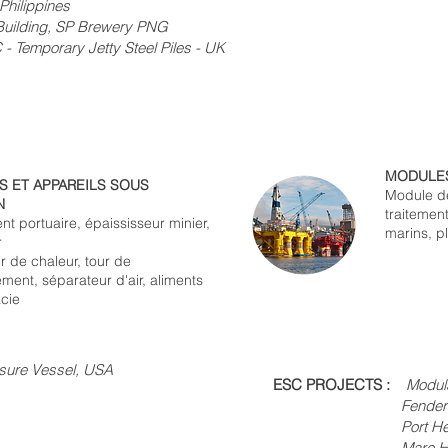
ppines
g, SP Brewery PNG
ry Jetty Steel Piles - UK
MODULES
S ET APPAREILS SOUS
Module de
N
traitemen
t portuaire, épaississeur minier,
marins, pl
r
 de chaleur, tour de
ement, séparateur d'air, aliments
cie
sure Vessel, USA
ESC PROJECTS :
Modul
Fender Installati
Port Hedland Tug H
Mare Harbour Dolp