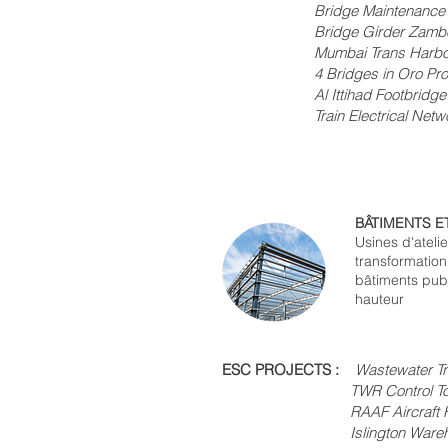
Bridge Maintenance Walkway 
Bridge Girder Zamboanga,
Mumbai Trans Harbour Link B
4 Bridges in Oro Provin
Al Ittihad Footbridge Ste
Train Electrical Networ
BÂTIMENTS E
Usines d'atelie
transformation
bâtiments publ
hauteur
ESC PROJECTS :
Wastewater Tr
TWR Control Tower, A
RAAF Aircraft Hangar,
Islington Warehouse,