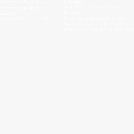
Modulaire
struction de Bâtiments
Jetée Temporaire de la Centrale
ipement d'exploitation et
Nucléaire
xcavation
Passerelle de la Route Al Ittihad
posants Préfabriqués - Rail
Hangar Pour Avions de la RAAF
Monopiles de Dauphins du Port de 