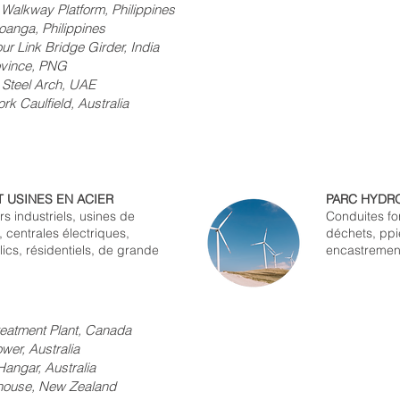
Platform, Philippines
 Philippines
ridge Girder, India
ce, PNG
el Arch, UAE
k Caulfield, Australia
T USINES EN ACIER
PARC HYDR
rs industriels, usines de
Conduites fo
, centrales électriques,
déchets, ppi
ics, résidentiels, de grande
encastremen
eatment Plant, Canada
ustralia
 Australia
 New Zealand