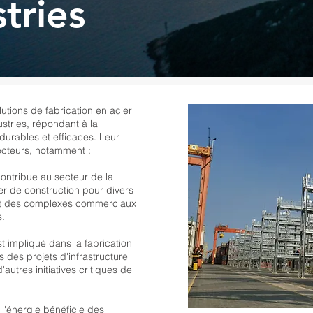
tries
lutions de fabrication en acier
stries, répondant à la
urables et efficaces. Leur
cteurs, notamment :
ntribue au secteur de la
ier de construction pour divers
nt des complexes commerciaux
s.
 impliqué dans la fabrication
s des projets d'infrastructure
autres initiatives critiques de
 l'énergie bénéficie des