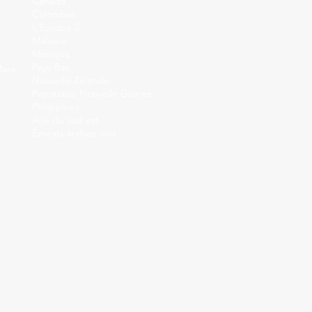
Canada
Colombie
L'Europe 
Malaisie
Mexique
Pays-Bas
Mare
Nouvelle-Zélande
Papouasie Nouvelle Guinée
Philippines
Asie du sud est
Émirats arabes unis