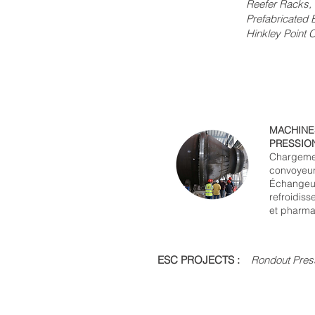
Reefer Racks, Phili
Prefabricated Buildin
Hinkley Point C - Tempora
MACHINE
PRESSIO
Chargemen
convoyeu
Échangeur
refroidiss
et pharma
ESC PROJECTS :
Rondout Pres