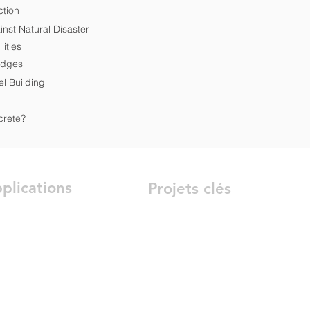
ction
nst Natural Disaster
ities
ridges
l Building
crete?
plications
Projets clés
Pont d'Oro
t
Remplacement du Pont de New Brita
iments Préfabriqués en Acier
Bâtiment Préfabriqué de la Brasserie
uctures Offshore
Ponton du Remorqueur
ucture de Manutention des
Système de Poutre de Transport
ériaux
Modulaire
struction de Bâtiments
Jetée Temporaire de la Centrale
ipement d'exploitation et
Nucléaire