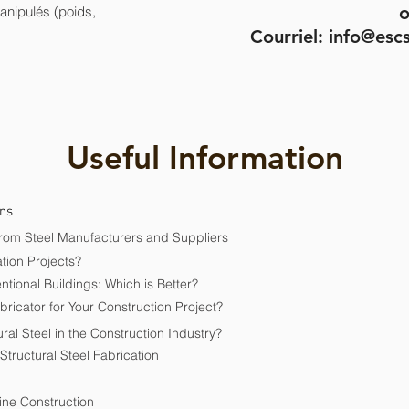
o
nipulés (poids,
Courriel:
info@escs
Useful Information
ons
from Steel Manufacturers and Suppliers
tion Projects?
tional Buildings: Which is Better?
bricator for Your Construction Project?
ral Steel in the Construction Industry?
tructural Steel Fabrication
rine Co
nstruction