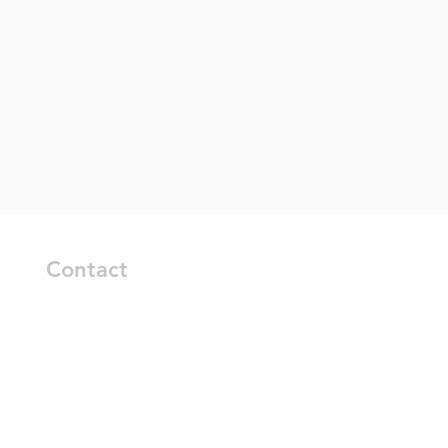
Contact
Global
in
Afrique
 SP
Australie
Brésil
Canada
Colombie
L'Europe 