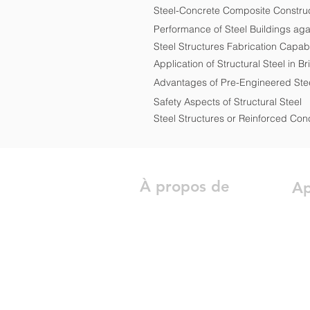
Steel-Concrete Composite Constru
Performance of Steel Buildings agai
Steel Structures Fabrication Capabil
Application of Structural Steel in B
Advantages of Pre-Engineered Stee
Safety Aspects of Structural Steel
Steel Structures or Reinforced Con
À propos de
Ap
À propos d'ESC Steel
Pon
Structures
Bât
Politique QHSE
Str
Équipe
Str
Responsabilité Sociale des
Mat
Entreprises
Con
Conception et Ingénierie de la
Équ
Valeur