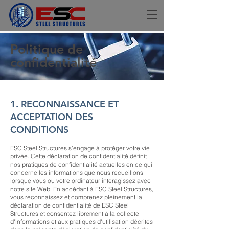
Politique de
confidentialité
1. RECONNAISSANCE ET
ACCEPTATION DES
CONDITIONS
ESC Steel Structures s'engage à protéger votre vie
privée. Cette déclaration de confidentialité définit
nos pratiques de confidentialité actuelles en ce qui
concerne les informations que nous recueillons
lorsque vous ou votre ordinateur interagissez avec
notre site Web. En accédant à ESC Steel Structures,
vous reconnaissez et comprenez pleinement la
déclaration de confidentialité de ESC Steel
Structures et consentez librement à la collecte
d'informations et aux pratiques d'utilisation décrites