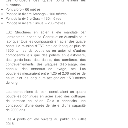
Les longueurs des quatre ponts étaient les
suivantes:
Pont Eroro – 66 mètres
Pont de la rivière Ambogo – 100 mètres
Pont de la rivière Gura – 150 mètres
Pont de la rivière Kumusi – 285 mètres
ESC Structures en acier a été mandate par
l’entrepreneur principal Canstruct en Australie pour
fabriquer tous les composants en acier des quatre
ponts. La mission d’ESC était de fabriquer plus de
1500 tonnes de poutrelles en acier et d’autres
composants tels que des paliers en élastomère,
des garde-fous, des dalots, des cornières, des
contreventements, des plaques d’épissage, des
canaux, des anneaux de levage, etc. Les
poutrelles mesuraient entre 1.25 et 2.06 mètres de
hauteur et les longueurs atteignaient 15.0 mètres
de long.
Les conceptions de pont consistaient en quatre
poutrelles continues en acier avec des coffrages
de terrasse en béton. Cela a nécessité une
conception d’une durée de vie et d’une capacité
de 2000 ans.
Les 4 ponts ont été ouverts au public en juillet
2016.